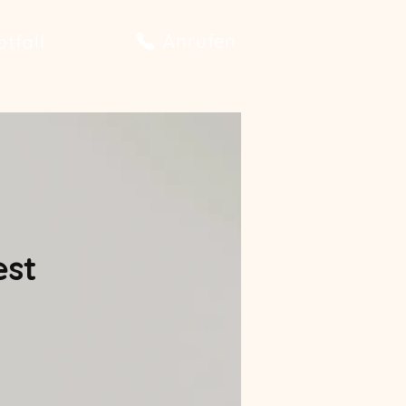
Anrufen
tfall
est