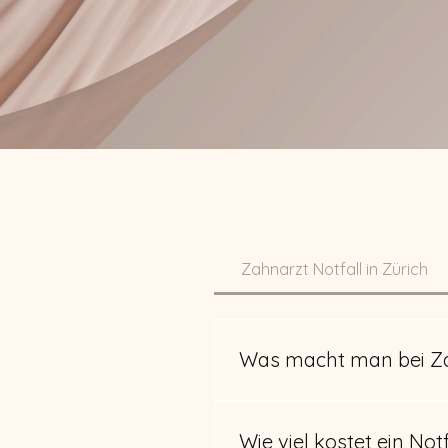
Zahnarzt Notfall in Zürich
Was macht man bei 
A: Melden Sie sich über unser
Zahnarzt Notfall in Zürich W
Wie viel kostet ein No