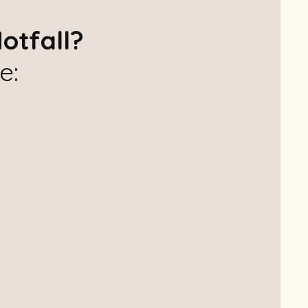
otfall?
e: