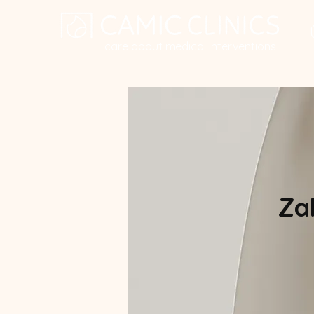
care about medical interventions
Za