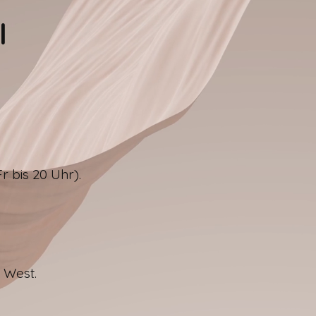
l
 bis 20 Uhr).
h West.