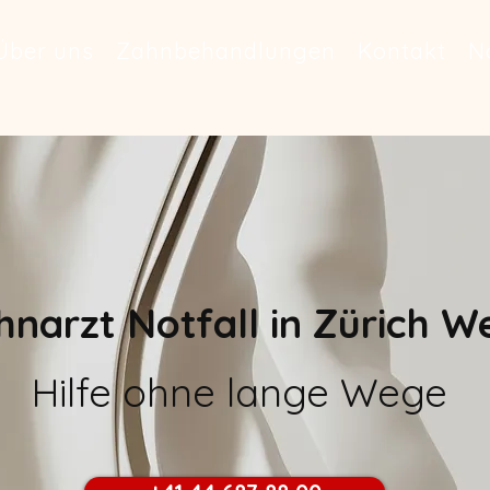
Über uns
Zahnbehandlungen
Kontakt
No
hnarzt Notfall in Zürich W
Hilfe ohne lange Wege